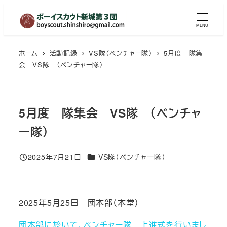
メ
イ
MENU
ン
コ
ホーム
活動記録
VS隊（ベンチャー隊）
5月度 隊集
会 VS隊 （ベンチャー隊）
ン
テ
ン
ツ
5月度 隊集会 VS隊 （ベンチャ
へ
ー隊）
移
動
カテゴリー
2025年7月21日
VS隊（ベンチャー隊）
投稿日
2025年5月25日 団本部（本堂）
団本部に於いて、ベンチャー隊 上進式を行いまし