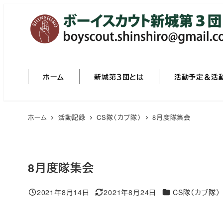
メ
イ
ン
コ
ン
ホーム
新城第３団とは
活動予定＆活
テ
ン
ツ
ホーム
活動記録
CS隊（カブ隊）
8月度隊集会
へ
移
動
8月度隊集会
カテゴリー
2021年8月14日
2021年8月24日
CS隊（カブ隊）
投稿日
更新日