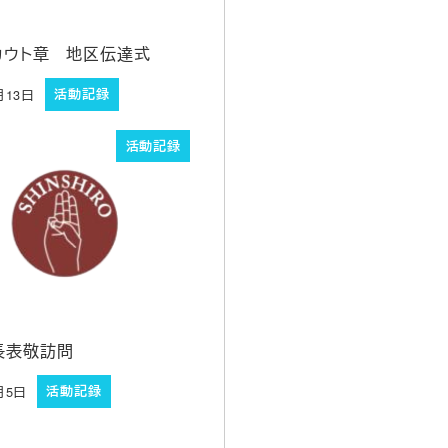
カウト章 地区伝達式
月13日
活動記録
活動記録
長表敬訪問
月5日
活動記録