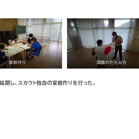
家紋作り
国旗のたたみ方
に延期し、スカウト独自の家紋作りを行った
。