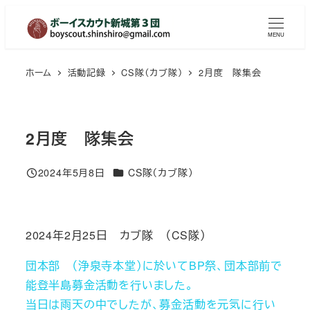
メ
イ
MENU
ン
コ
ホーム
活動記録
CS隊（カブ隊）
2月度 隊集会
ン
テ
ン
2月度 隊集会
ツ
へ
カテゴリー
2024年5月8日
CS隊（カブ隊）
投稿日
移
動
2024年2月25日 カブ隊 （CS隊）
団本部 （浄泉寺本堂）に於いてBP祭、団本部前で
能登半島募金活動を行いました。
当日は雨天の中でしたが、募金活動を元気に行い