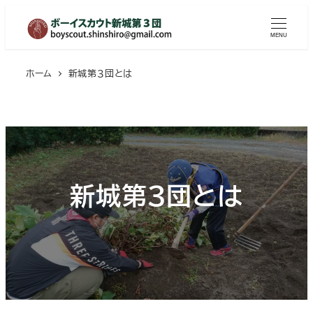
メ
イ
MENU
ン
コ
ホーム
新城第３団とは
ン
テ
ン
ツ
へ
新城第３団とは
移
動